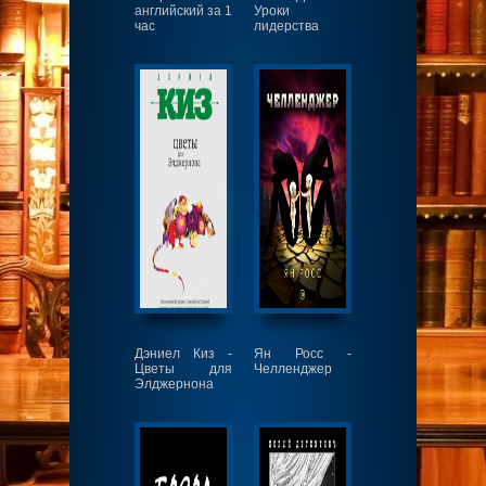
английский за 1
Уроки
час
лидерства
Дэниел Киз -
Ян Росс -
Цветы для
Челленджер
Элджернона