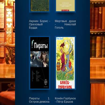
Акунин Борис -
Мертвые души
Ореховый
- Николай
Будда
Гоголь
Пираты 1.
Конёк-Горбунок
Остров демона
- Пётр Ершов