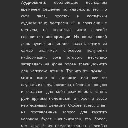
Европа Плюс
Аудиокниги
, обретающие последним
временем бешеную популярность, это, по
Антология
сути дела, простой и доступный
аудиоконтент, построенный, в сравнении с
Сказка FM
чтением, на несколько ином способе
восприятия информации. На сегодняшний
Умное Радио
день аудиокниги можно назвать одним из
Книга Вслух
самых значимых способов получения
информации, роль которого несколько
Старый портфель
затерялась на фоне более традиционного
для человека чтения. Так что же лучше –
Хит FM
читать книги по старинке, или все же
слушать их в аудиозаписи, облегчая процесс
Голос Успеха
и оставляя для себя возможность занять
руки другими полезными, а порой и вовсе
неотложными делами? Скорее всего, ответ
на поставленный вопрос для каждого
человека будет индивидуален, тем более,
что каждый из представленных способов